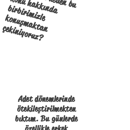
n
k
n
b
le k
a
ç
?
Adet dönemlerinde
ötekileştirilmekten
bıktım. Bu günlerde
özellikle erkek