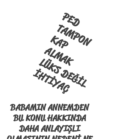
PED
TAMPON
KAP
ALMAK
LÜKS DEĞİL
İHTİYAÇ
BABAMIN ANNEMDEN
BU KONU HAKKINDA
DAHA ANLAYIŞLI