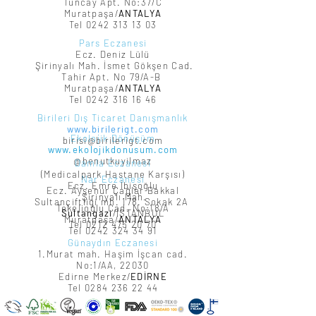
Tuncay Apt. No:37/C
Muratpaşa/
ANTALYA
Tel
0242 313 13 03
Pars Eczanesi
Ecz. Deniz Lülü
Şirinyalı Mah. İsmet Gökşen Cad.
Tahir Apt. No 79/A-B
Muratpaşa/
ANTALYA
Tel
0242 316 16 46
Birileri Dış Ticaret Danışmanlık
www.birilerigt.com
Ekolojik Dönüşüm
birisi@birilerigt.com
www.ekolojikdonusum.com
@benutkuyilmaz
Damla Eczanesi
(Medicalpark Hastane Karşısı)
Nar Eczanesi
Ecz. Emre İbişoğlu
Ecz. Ayşenur Çağlar Bakkal
Şirinyalı Mah.
Sultançiftliği mh. 178. Sokak 2A
Tekelioğlu Cad. No:18/A
Sultangazi
/İSTANBUL
Muratpaşa/
ANTALYA
Tel
0212 475 20 70
Tel
0242 324 34 91
Günaydın Eczanesi
1.Murat mah. Haşim İşcan cad.
No:1/AA, 22030
Edirne Merkez/
EDİRNE
Tel
0284 236 22 44