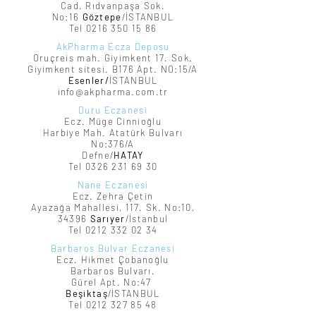
Cad. Rıdvanpaşa Sok.
No:16
Göztepe
/İSTANBUL
Tel 0216 350 15 86
AkPharma Ecza Deposu
Oruçreis mah. Giyimkent 17. Sok.
Giyimkent sitesi. B176 Apt. NO:15/A
Esenler/
İSTANBUL
info@akpharma.com.tr
Duru Eczanesi
Ecz. Müge Cinnioğlu
Harbiye Mah. Atatürk Bulvarı
No:376/A
Defne/
HATAY
Tel 0326 231 69 30
Nane Eczanesi
Ecz. Zehra Çetin
Ayazağa Mahallesi, 117. Sk. No:10,
34396
Sarıyer
/İstanbul
Tel 0212
332 02 34
Barbaros Bulvar Eczanesi
Ecz. Hikmet Çobanoğlu
Barbaros Bulvarı.
Gürel Apt
. No:47
Beşiktaş
/İSTANBUL
Tel
0212 327 85 48