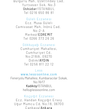
Bulgurlu Mah. İzzettinbey Cad.
Yurtsever Sok. No:3
Üsküdar
/İSTANBUL
Tel
0216 650 86 81
Güleli Eczanesi
Ecz. Musa Güleli
Camivasat Mah. İnönü Cad.
No:2-A
Merkez/
EDREMİT
Tel
0266 373 26 26
Gökkuşağı Eczanesi
Cumhuriyet Mahallesi,
Cumhuriyet Cd.
No:218/A, 09270
Didim/
AYDIN
Tel
0256 811 22 12
Less
www.lessisonline.com
Feneryolu Mahallesi, Kumbaracılar Sokak,
No:16/17
Kadıköy
/İSTANBUL
hello@lessisonline.com
Koçyiğit Eczanesi
Ecz. Handan Koçyiğit Ersoy
Uğur Mumcu Cd. No:18, 06700
Çankaya/
Ankara