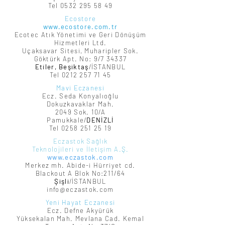
Tel
0532 295 58 49
Ecostore
www.ecostore.com.tr
Ecotec Atık Yönetimi ve Geri Dönüşüm
Hizmetleri Ltd.
Uçaksavar Sitesi, Muharipler Sok.
Göktürk Apt. No: 9/7 34337
Etiler, Beşiktaş
/İSTANBUL
Tel 0212 257 71 45
Mavi Eczanesi
Ecz. Seda Konyalıoğlu
Dokuzkavaklar Mah.
2049 Sok. 10/A
Pamukkale/
DENİZLİ
Tel
0258 251 25 19
Eczastok Sağlık
Teknolojileri ve İletişim A.Ş.
www.eczastok.com
Merkez mh. Abide-i Hürriyet cd.
Blackout A Blok No:211/
64
Şişli
/İSTANBUL
info@eczastok.com
Yeni Hayat Eczanesi
Ecz. Defne Akyürük
Yüksekalan Mah. Mevlana Cad. Kemal