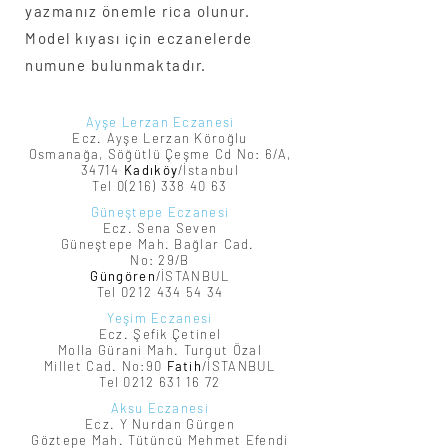
yazmanız önemle rica olunur.
Model kıyası için eczanelerde
numune bulunmaktadır.
Ayşe Lerzan Eczanesi
Ecz. Ayşe Lerzan Köroğlu
Osmanağa, Söğütlü Çeşme Cd No: 6/A,
34714
Kadıköy
/İstanbul
Tel
0(216) 338 40 63
Güneştepe Eczanesi
Ecz. Sena Seven
Güneştepe Mah. Bağlar Cad.
No: 29/B
Güngören
/İSTANBUL
Tel
0212 434 54 34
Yeşim Eczanesi
Ecz. Şefik Çetinel
Molla Gürani Mah. Turgut Özal
Millet Cad. No:90
Fatih
/İSTANBUL
Tel 0212 631 16 72
Aksu Eczanesi
Ecz. Y Nurdan Gürgen
Göztepe Mah. Tütüncü Mehmet Efendi