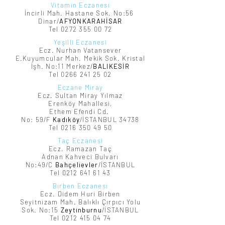
Vitamin Eczanesi
İncirli Mah. Hastane Sok. No:56
Dinar/
AFYONKARAHİSAR
Tel 0272 355 00 72
Yeşilli Eczanesi
Ecz. Nurhan Vatansever
E.Kuyumcular Mah. Mekik Sok. Kristal
İşh. No:11 Merkez/
BALIKESİR
Tel 0266 241 25 02
Eczane Miray
Ecz. Sultan Miray Yılmaz
Erenköy Mahallesi,
Ethem Efendi Cd.
No: 59/F
Kadıköy
/İSTANBUL 34738
Tel
0216 350 49 50
Taç Eczanesi
Ecz. Ramazan Taç
Adnan Kahveci Bulvarı
No:49/C
Bahçelievler
/İSTANBUL
Tel
0212 641 61 43
Birben Eczanesi
Ecz. Didem Huri Birben
Seyitnizam Mah. Balıklı Çırpıcı Yolu
Sok. No:15
Zeytinburnu
/İSTANBUL
Tel
0212 415 04 74