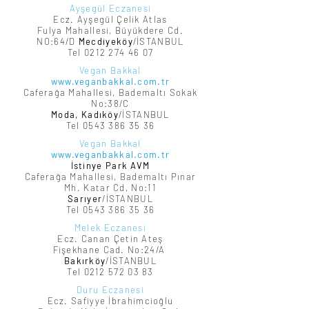
Ayşegül Eczanesi
Ecz. Ayşegül Çelik Atlas
Fulya Mahallesi, Büyükdere Cd.
NO:64/D
Mecdiyeköy
/İSTANBUL
Tel 0212 274 46 07
Vegan Bakkal
www.veganbakkal.com.tr
Caferağa Mahallesi, Bademaltı Sokak
No:38/C
Moda, Kadıköy
/İSTANBUL
Tel 0543 386 35 36
Vegan Bakkal
www.veganbakkal.com.tr
İstinye Park AVM
Caferağa Mahallesi, Bademaltı Pınar
Mh. Katar Cd, No:11
Sarıyer
/İSTANBUL
Tel 0543 386 35 36
Melek Eczanesi
Ecz. Canan Çetin Ateş
Fişekhane Cad. No:24/A
Bakırköy
/İSTANBUL
Tel
0212 572 03 83
Duru Eczanesi
Ecz. Safiyye İbrahimcioğlu