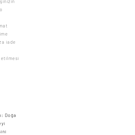
şinizin
go
imat
şime
za iade
letilmesi
ı: Doğa
eyi
ini