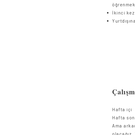
öğrenmek 
İkinci kez
Yurtdışına
Çalışm
Hafta iç
Hafta son
Ama arkad
olacağız. 