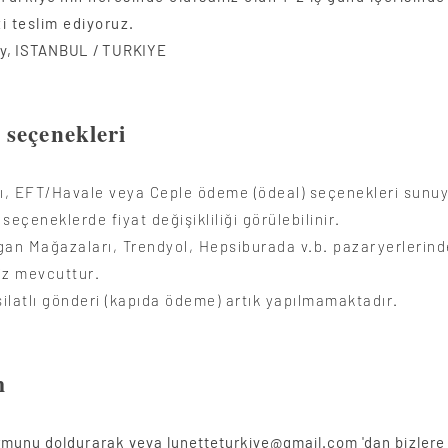
zi teslim ediyoruz.
y, ISTANBUL / TURKIYE
seçenekleri
tı, EFT/Havale veya Ceple ödeme (ödeal) seçenekleri sunu
 seçeneklerde fiyat
değişikliliği görülebilinir.​
gan Mağazaları, Trendyol, Hepsiburada v.b. pazaryerlerind
iz mevcuttur.
ilatlı gönderi (kapıda ödeme) artık yapılmamaktadır.
m
ormunu doldurarak veya
lunetteturkiye@gmail.com
'dan bizlere