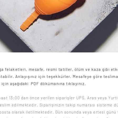
a felaketleri, mesafe, resmi tatiller, ölüm ve kaza gibi et
tabilir. Anlayışınız için teşekkürler.​ Mesafeye göre teslima
 için
aşağıdaki
PDF dökümanına tıklayınız.
saat 13:00 dan önce verilen siparişler UPS, Aras veya Yurti
eslim edilmektedir. Siparişinizin takip numarası sisteme d
-posta olarak iletilmektedir. Gün sonunda veya ertesi günü 