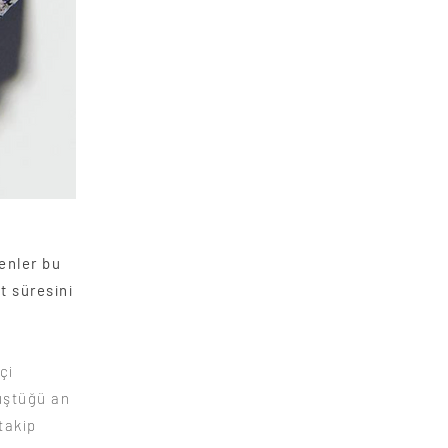
kenler bu
t süresini
çi
üştüğü an
takip