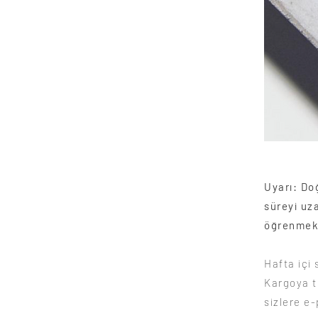
Uyarı: Doğ
süreyi uza
öğrenmek
Hafta içi 
Kargoya t
sizlere e