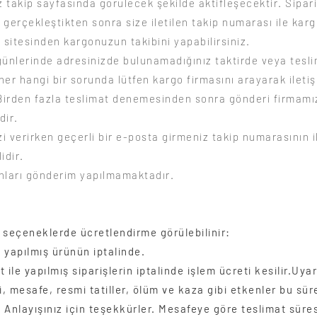
 takip sayfasında görülecek şekilde aktifleşecektir. Sipari
gerçekleştikten sonra size iletilen takip numarası ile kar
n sitesinden kargonuzun takibini yapabilirsiniz.
günlerinde adresinizde bulunamadığınız taktirde veya tesl
her hangi bir sorunda lütfen kargo firmasını arayarak ileti
Birden fazla teslimat denemesinden sonra gönderi firmamı
dir.
zi verirken geçerli bir e-posta girmeniz takip numarasının i
idir.
nları gönderim yapılmamaktadır.
 seçeneklerde ücretlendirme görülebilinir:
 yapılmış ürünün iptalinde.
 ile yapılmış siparişlerin iptalinde işlem ücreti kesilir.
Uyar
i, mesafe, resmi tatiller, ölüm ve kaza gibi etkenler bu sür
. Anlayışınız için teşekkürler.
​ Mesafeye göre teslimat süres