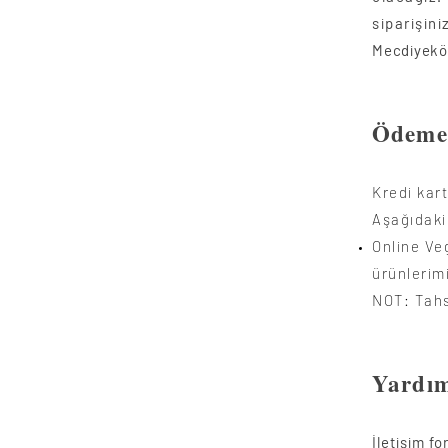
siparişini
Mecdiyekö
Ödeme 
Kredi kar
Aşağıdaki
Online Ve
ürünlerim
NOT: Tahs
Yardı
İletişim f