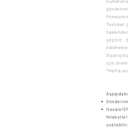
numaranız
gönderimi 
firmasını
Teslimat 
hakkında 
geçiniz. 
edilmekte
Siparişini
için öneml
*Hafta so
Aşağıdaki
Gönderimi
Havale/Eft
felaketler
uzatabilir