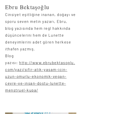
Ebru Bektaşoğlu
Cinsiyet eşitliğine inanan, doğayı ve
sporu seven metin yazarı, Ebru,
blog yazısında hem regl hakkında
düşüncelerini hem de Lunette
deneyimlerini adet gören herkese
ithafen yazmış.
Blog
yazısı:
http://www.ebrubektasoglu.
com/yazi/sifir-atik-yasam-icin-
uzun-omurlu-ekonomik-vegan-
cevre-ve-insan-dostu-lunette-
menstruel-kupa/