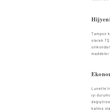
Hijyen
Tampon kul
olarak TŞ
silikondan
maddeler
Ekono
Lunette'in
iyi durumd
değiştirs
kalmış ol