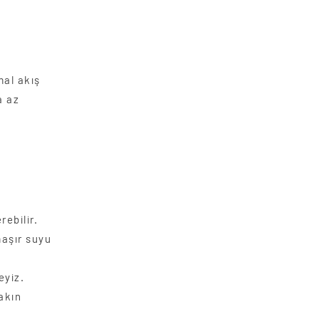
mal akış
a az
ebilir.
maşır suyu
eyiz.
akın