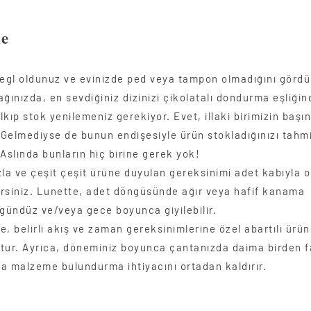
ne
regl oldunuz ve evinizde ped veya tampon olmadığını görd
ağınızda, en sevdiğiniz dizinizi çikolatalı dondurma eşliğ
kıp stok yenilemeniz gerekiyor. Evet, illaki birimizin başı
. Gelmediyse de bunun endişesiyle ürün stokladığınızı tahm
Aslında bunların hiç birine gerek yok!
zla ve çeşit çeşit ürüne duyulan gereksinimi adet kabıyla 
lirsiniz. Lunette, adet döngüsünde ağır veya hafif kanama
ündüz ve/veya gece boyunca giyilebilir.
, belirli akış ve zaman gereksinimlerine özel abartılı ürün
tur. Ayrıca, döneminiz boyunca çantanızda daima birden f
a malzeme bulundurma ihtiyacını ortadan kaldırır.