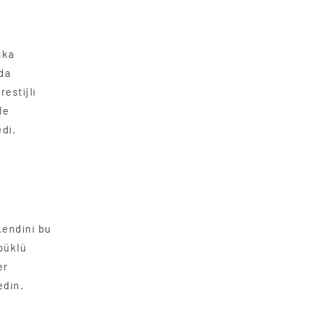
ika
nda
restijli
le
edi.
kendini bu
püklü
er
edin.