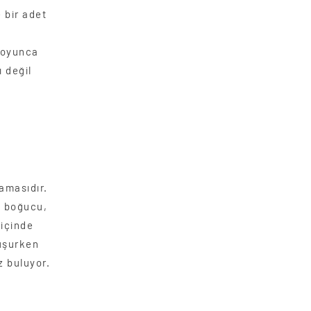
 bir adet
boyunca
ı değil
amasıdır.
n boğucu,
 içinde
nuşurken
 buluyor.