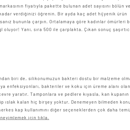
arkasının fiyatıyla pakette bulunan adet sayısını bölün ve
kadar verdiğinizi öğrenin. Bir ayda kaç adet hijyenik ürün
rsanız bununla çarpın. Ortalamaya göre kadınlar ömürleri 
l oluyor! Yani, sıra 500 ile çarplakta. Çıkan sonuç şaşırtıc
ndan biri de, silikonumuzun bakteri dostu bir malzeme olm
ya enfeksiyonları, bakteriler ve koku için üreme alanı ola
 çevre yaratır. Tamponlara ve pedlere kıyasla, kan kupanın
ilip ıslak kalan hiç birşey yoktur. Denemeyen bilmeden ko
erkes kap kullanımını diğer seçeneklerden çok daha temiz
neyimlemek için tıkla.