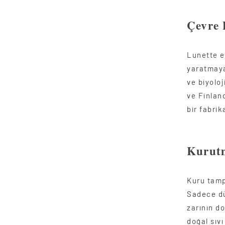
Çevre 
Lunette ek
yaratmaya
ve biyoloj
ve Finland
bir fabri
Kurut
Kuru tamp
Sadece dü
zarının d
doğal sıv