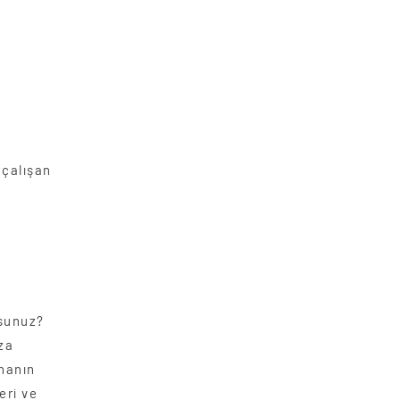
k
 çalışan
sunuz?
za
inanın
eri ve