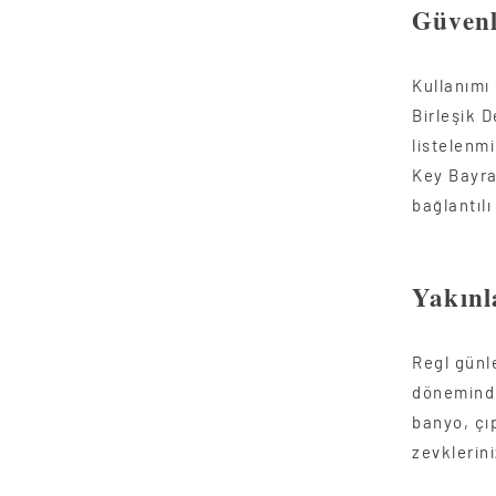
Güvenl
Kullanımı
Birleşik D
listelenmi
Key Bayra
bağlantıl
Yakınl
Regl günl
döneminde
banyo, çı
zevklerin