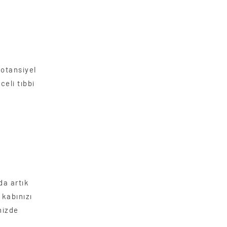
potansiyel
eli tıbbi
da artık
 kabınızı
nizde