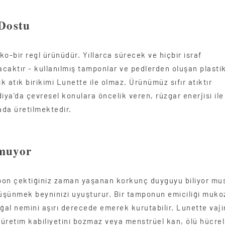
Dostu
o-bir regl ürünüdür. Yıllarca sürecek ve hiçbir israf
caktır - kullanılmış tamponlar ve pedlerden oluşan plasti
ik atık birikimi Lunette ile olmaz. Ürünümüz sıfır atıktır
iya'da çevresel konulara öncelik veren, rüzgar enerjisi ile
kada üretilmektedir.
muyor
on çektiğiniz zaman yaşanan korkunç duyguyu biliyor mu
şünmek beyninizi uyuşturur. Bir tamponun emiciliği muko
oğal nemini aşırı derecede emerek kurutabilir. Lunette vaj
ı üretim kabiliyetini bozmaz veya menstrüel kan, ölü hücrel