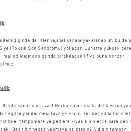
ik
lanıldığında da lifler vajinal kanala yakalanabilir, bu da 
S'ye (Toksik Şok Sendromu) yol açar. Lunette yüksek derec
 imal edildiğinden geride bırakılacak lif ve buna benzer
 olmaz.
mik
 10 yıla kadar ömrü var! Herhangi bir çizik, delik varsa ya 
a değilse yenilenmesi tavsiye edilir. Her beş yılda bir adet
eniz bile, tamponlara ve pedlere kıyasla binlerce para cebi
acak! Basit bir hesap yapmaya ne dersin? Aldığın tampon