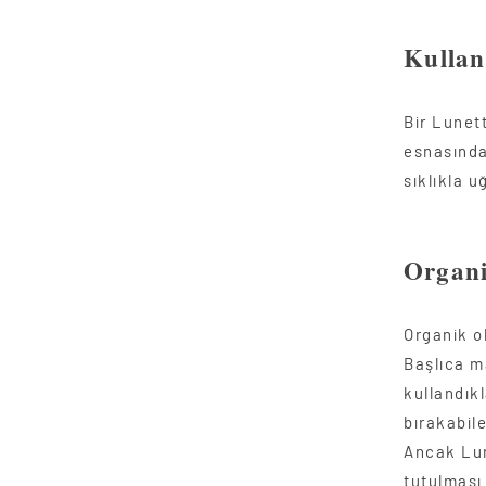
Kullanı
Bir Lunet
esnasında
sıklıkla 
Organ
Organik o
Başlıca m
kullandıkl
bırakabil
Ancak Lun
tutulması