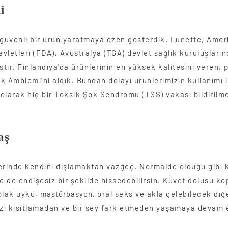
i
 güvenli bir ürün yaratmaya özen gösterdik. Lunette, Amer
evletleri (FDA), Avustralya (TGA) devlet sağlık kuruluşları
ştir. Finlandiya'da ürünlerinin en yüksek kalitesini veren, p
k Amblemi'ni aldık. Bundan dolayı ürünlerimizin kullanımı i
ı olarak hiç bir Toksik Şok Sendromu (TSS) vakası bildirilm
aş
erinde kendini dışlamaktan vazgeç. Normalde olduğu gibi 
 de endişesiz bir şekilde hissedebilirsin. Küvet dolusu kö
plak uyku,
mastürbasyon,
oral seks ve akla gelebilecek diğ
izi kısıtlamadan ve bir şey fark etmeden yaşamaya devam 