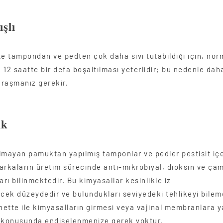
şlı
te tampondan ve pedten çok daha sıvı tutabildiği için, nor
 12 saatte bir defa boşaltılması yeterlidir; bu nedenle dah
uğraşmanız gerekir.
ik
lmayan pamuktan yapılmış tamponlar ve pedler pestisit içer
arkaların üretim sürecinde anti-mikrobiyal, dioksin ve ça
arı bilinmektedir. Bu kimyasallar kesinlikle iz
ecek düzeydedir ve bulundukları seviyedeki tehlikeyi bilem
ette ile kimyasalların girmesi veya vajinal membranlara y
 konusunda endişelenmenize gerek yoktur.