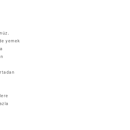
ünüz.
inde yemek
na
in
ortadan
lere
azla