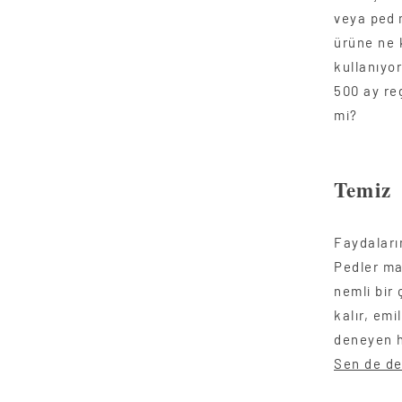
veya
ped
m
ürüne ne 
kullanıyo
500 ay reg
mi?
Temiz
Faydaları
Pedler ma
nemli bir
kalır, em
deneyen h
Sen de de