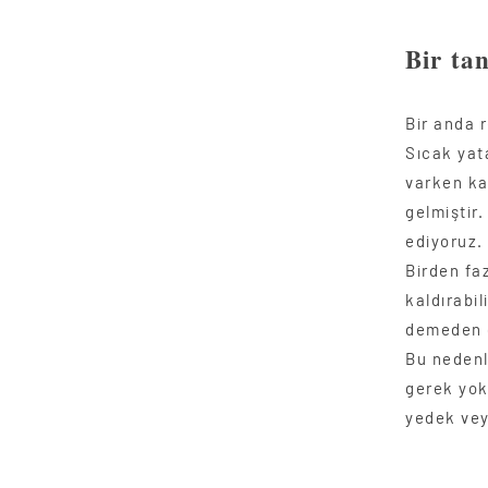
Bir ta
Bir anda 
Sıcak yat
varken kal
gelmiştir
ediyoruz. 
Birden fa
kaldırabi
demeden g
Bu nedenle
gerek yok
yedek vey