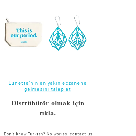
Destek
Paketi
Regl
Vulva
Çantası
Küpe
Lunette'nin en yakın eczanene
gelmesini talep et
Distrübütör olmak için
tıkla.
Don't know Turkish? No wories, contact us