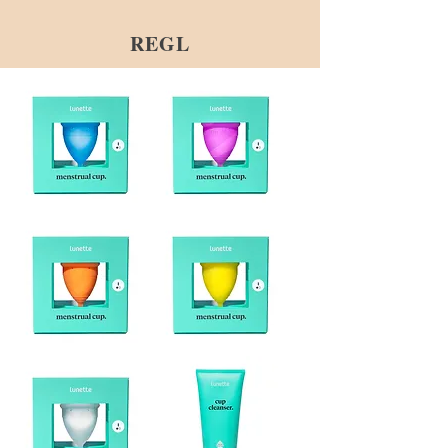
REGL
Lunette
Lunette
Kap
Kap
-
-
Mavi
Mor
Lunette
Lunette
Kap
Kap
-
-
Turuncu
Sarı