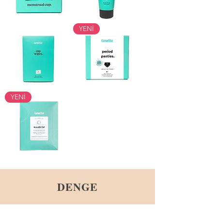
Lunette
Lunette
YENİ
Kap
Jel
-
Şeffaf
Lunette
Lunette
YENİ
Mendil
Külot
Lunette
Ped
DENGE