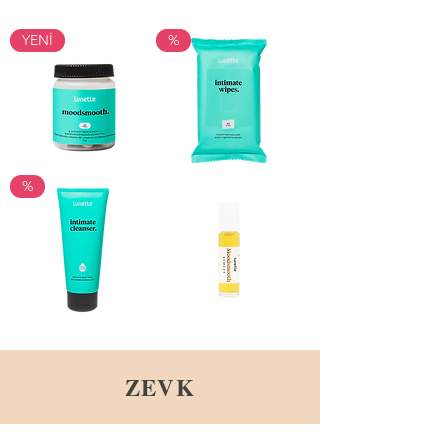
YENİ
%
Lunette
İntim
%
Suplement
Mendil
İntim
Aromaterapi
Jel
Yağı
ZEVK