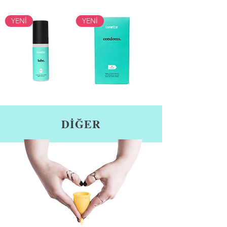
YENİ
YENİ
Lunette
Lunette
Kayganlaştırıcı
Kondom
DİĞER