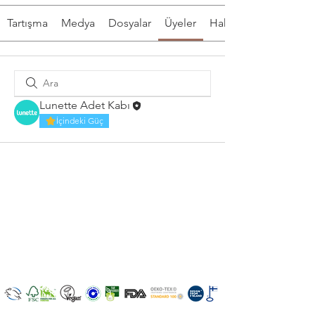
Tartışma
Medya
Dosyalar
Üyeler
Hakkında
Lunette Adet Kabı
İçindeki Güç