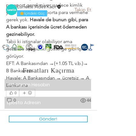
pasaport gerekmiyor, sadece kimlik 
Lunette Adet Kabı
Takip Et
yeterli oluyor. Pasaporta para vermene 
İçindeki Güç
Tüm Üyeleri Gör (1)
gerek yok.
 Havale de bunun gibi, para 
A bankası içerisinde ücret ödemeden 
gezinebiliyor.
Tabii ki istisnalar olabiliyor ama 
genelde aşağıdaki gösterge gibi işlem 
görüyor.
EFT: A Bankasından 
→(+1.05 TL v.b.)→ 
Fırsatları Kaçırma
B Bankasına 
Havale: A Bankasından → ücretsiz → A 
Bankasına
0
0
44
Gönder!