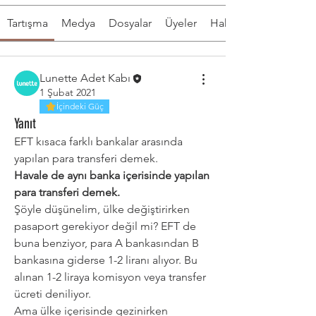
Tartışma
Medya
Dosyalar
Üyeler
Hakkında
Lunette Adet Kabı
1 Şubat 2021
İçindeki Güç
Yanıt
EFT kısaca farklı bankalar arasında 
yapılan para transferi demek. 
Havale de aynı banka içerisinde yapılan 
para transferi demek. 
Şöyle düşünelim, ülke değiştirirken 
pasaport gerekiyor değil mi? EFT de 
buna benziyor, para A bankasından B 
Hakkında
bankasına giderse 1-2 liranı alıyor. Bu 
Hadi gel açıklayalım...
alınan 1-2 liraya komisyon veya transfer 
ücreti deniliyor.
Ama ülke içerisinde gezinirken 
Üye