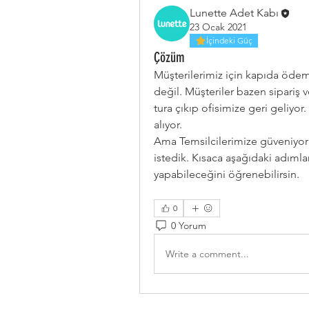
Lunette Adet Kabı
23 Ocak 2021
İçindeki Güç
Çözüm
Müşterilerimiz için kapıda ödem
değil. Müşteriler bazen sipariş ve
tura çıkıp ofisimize geri geliyor.
alıyor. 
Ama Temsilcilerimize güveniyoru
istedik. Kısaca aşağıdaki adımla
yapabileceğini öğrenebilirsin. 
0
0 Yorum
Write a comment...