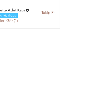
ette Adet Kabı
Takip Et
İçindeki Güç
eri Gör (1)