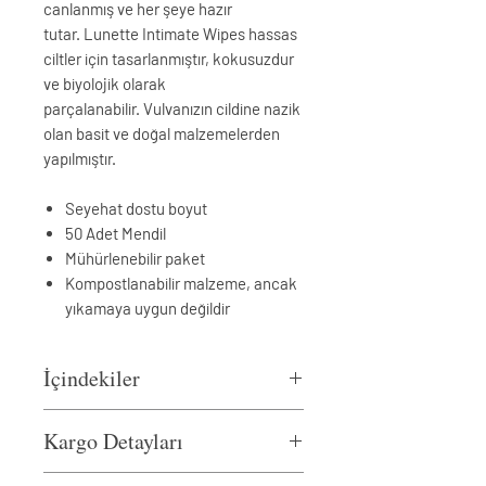
canlanmış ve her şeye hazır
tutar. Lunette Intimate Wipes hassas
ciltler için tasarlanmıştır, kokusuzdur
ve biyolojik olarak
parçalanabilir. Vulvanızın cildine nazik
olan basit ve doğal malzemelerden
yapılmıştır.
Seyehat dostu boyut
50 Adet Mendil
Mühürlenebilir paket
Kompostlanabilir malzeme, ancak
yıkamaya uygun değildir
İçindekiler
Aqua, Vaccinium Vitis-Idaea
Kargo Detayları
(Lingonberry) Özü, Allantoin, Gliserin,
PEG-7 Gliseril Cocoate, Laktik Asit,
Hafta içi saat 13:00 dan önce verilen