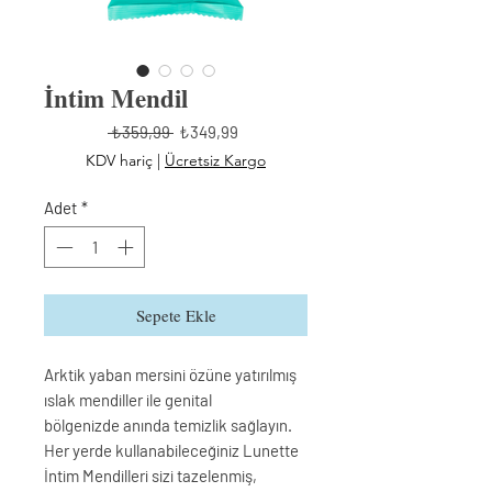
İntim Mendil
Normal
İndirimli
 ₺359,99 
₺349,99
Fiyat
Fiyat
KDV hariç
|
Ücretsiz Kargo
Adet
*
Sepete Ekle
Arktik yaban mersini özüne yatırılmış
ıslak mendiller ile genital
bölgenizde anında temizlik sağlayın.
Her yerde kullanabileceğiniz Lunette
İntim Mendilleri sizi tazelenmiş,