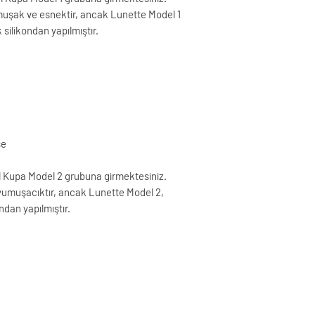
Ellerinizi ve kabınızı
aktifleşecektir. Sipa
uşak ve esnektir, ancak Lunette Model 1
yıkayınız. Sonra geni
sonra siparişinizin tak
ilikondan yapılmıştır.
kaynatınız.
numarası ile yapmanız
Hayatının değişmesin
adresinizde bulunamad
Regl döneminden önc
hakkında her hangi bi
kaynatabilir
arayarak iletişime geç
yada
denemesinden sonra 
Lunette Jel ve/veya 
edilmektedir. Siparişi
güvenle kullanabilirsi
girmeniz takip numaras
Lunette kabınızı suy
se
*Hafta sonları gönde
eklemeniz kabınızı ya
Aşağıdaki seçeneklerd
önler.
 Kupa Model 2 grubuna girmektesiniz.
Gönderimi yapılmı
Lunette Jel ve Mendi
umuşacıktır, ancak Lunette Model 2,
İkinci kez sevk ed
veya umumi tuvaletler
ndan yapılmıştır.
alıcıya yansıtılır
sağlar.
Yurtdışına yapılan
Adet dönemindeyken L
yansıtılır
sonra sıcak suyla dur
Uyarı: Doğa felaketler
kaza gibi etkenler bu s
teşekkürler.