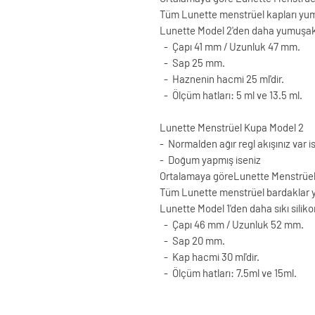
Tüm Lunette menstrüel kapları yum
Lunette Model 2'den daha yumuşak s
- Çapı 41 mm / Uzunluk 47 mm.
- Sap 25 mm.
- Haznenin hacmi 25 ml'dir.
- Ölçüm hatları: 5 ml ve 13.5 ml.
Lunette Menstrüel Kupa Model 2
- Normalden ağır regl akışınız var i
- Doğum yapmış iseniz
Ortalamaya göreLunette Menstrüel
Tüm Lunette menstrüel bardaklar y
Lunette Model 1'den daha sıkı siliko
- Çapı 46 mm / Uzunluk 52 mm.
- Sap 20 mm.
- Kap hacmi 30 ml'dir.
- Ölçüm hatları: 7.5ml ve 15ml.