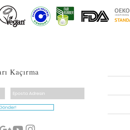
*Gönderinizi 0-600 km
km ve üstü olan mesaf
etmekteyiz. Operasyo
dışında kalan, haftanı
mevkii ya da yerleşim 
tanımlanmaktadır.
ları Kaçırma
Gönder!