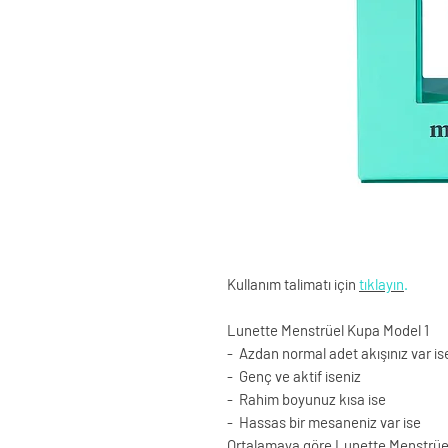
Kullanım talimatı için
tıklayın
.
Lunette Menstrüel Kupa Model 1
- Azdan normal adet akışınız var is
- Genç ve aktif iseniz
- Rahim boyunuz kısa ise
- Hassas bir mesaneniz var ise
Ortalamaya göre Lunette Menstrüel