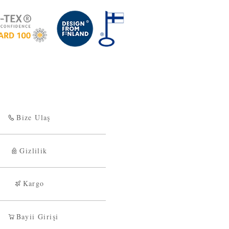
 arası mesafeler için 1 günde, 600
elere ise 2 gün içinde teslim
nel olarak standart hizmet alanları
n belirli günlerinde teslimat yapılan
birimleri mobil alan olarak
Bize Ulaş
Gizlilik
Kargo
Bayii Girişi