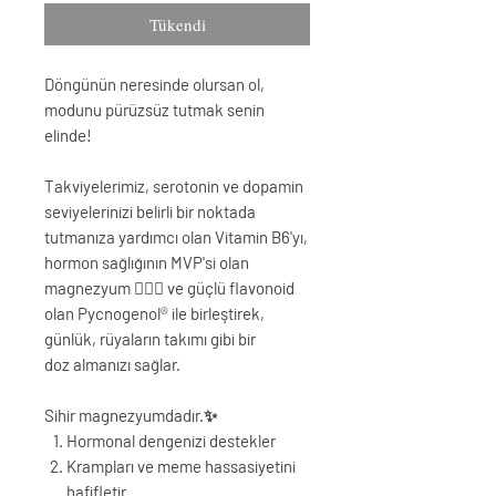
Tükendi
Döngünün neresinde olursan ol,
modunu pürüzsüz tutmak senin
elinde!
Takviyelerimiz, serotonin ve dopamin
seviyelerinizi belirli bir noktada
tutmanıza yardımcı olan
Vitamin B6
'yı,
hormon sağlığının MVP'si olan
magnezyum
⛹🏼‍♀️ ve güçlü flavonoid
olan
Pycnogenol
® ile birleştirek,
günlük, rüyaların takımı gibi bir
doz almanızı sağlar.
Sihir magnezyumdadır.✨
Hormonal dengenizi destekler
Krampları ve meme hassasiyetini
hafifletir