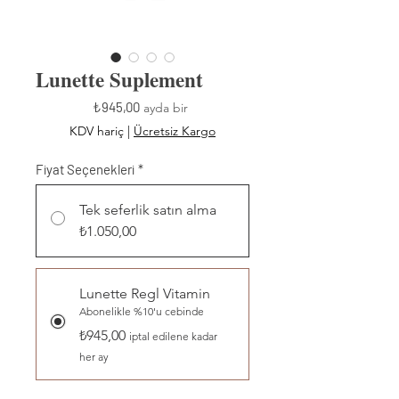
Lunette Suplement
Fiyat
₺945,00
ayda bir
KDV hariç
|
Ücretsiz Kargo
Fiyat Seçenekleri
*
Tek seferlik satın alma
₺1.050,00
Lunette Regl Vitamin
Abonelikle %10'u cebinde
₺945,00
iptal edilene kadar
her ay