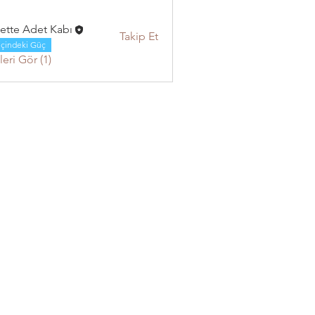
ette Adet Kabı
Takip Et
İçindeki Güç
eri Gör (1)